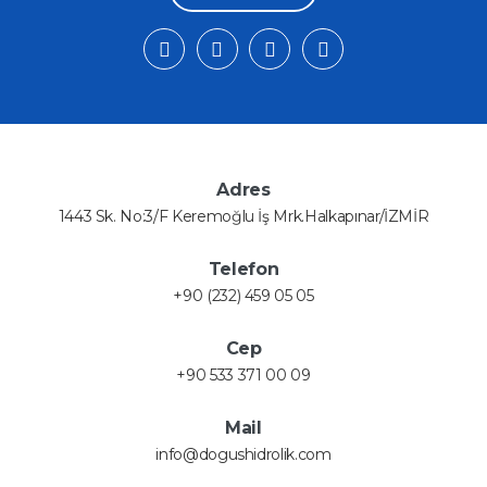
Adres
1443 Sk. No:3/F Keremoğlu İş Mrk.Halkapınar/İZMİR
Telefon
+90 (232) 459 05 05
Cep
+90 533 371 00 09
Mail
info@dogushidrolik.com