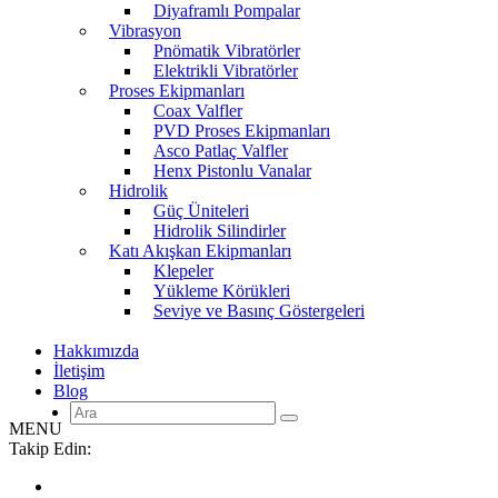
Diyaframlı Pompalar
Vibrasyon
Pnömatik Vibratörler
Elektrikli Vibratörler
Proses Ekipmanları
Coax Valfler
PVD Proses Ekipmanları
Asco Patlaç Valfler
Henx Pistonlu Vanalar
Hidrolik
Güç Üniteleri
Hidrolik Silindirler
Katı Akışkan Ekipmanları
Klepeler
Yükleme Körükleri
Seviye ve Basınç Göstergeleri
Hakkımızda
İletişim
Blog
MENU
Takip Edin: