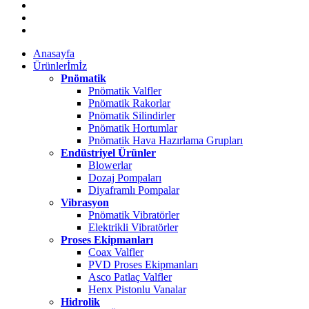
Anasayfa
Ürünlerİmİz
Pnömatik
Pnömatik Valfler
Pnömatik Rakorlar
Pnömatik Silindirler
Pnömatik Hortumlar
Pnömatik Hava Hazırlama Grupları
Endüstriyel Ürünler
Blowerlar
Dozaj Pompaları
Diyaframlı Pompalar
Vibrasyon
Pnömatik Vibratörler
Elektrikli Vibratörler
Proses Ekipmanları
Coax Valfler
PVD Proses Ekipmanları
Asco Patlaç Valfler
Henx Pistonlu Vanalar
Hidrolik