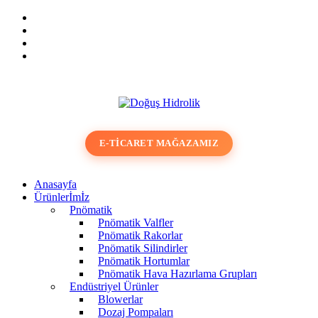
+90 (232)
+90 533
info@dogushidrolik.com
459 05 05
371 00 09
E-TICARET MAĞAZAMIZ
Anasayfa
Ürünlerİmİz
Pnömatik
Pnömatik Valfler
Pnömatik Rakorlar
Pnömatik Silindirler
Pnömatik Hortumlar
Pnömatik Hava Hazırlama Grupları
Endüstriyel Ürünler
Blowerlar
Dozaj Pompaları