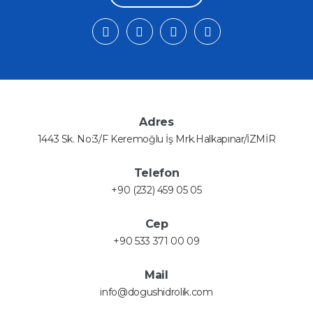
Adres
1443 Sk. No:3/F Keremoğlu İş Mrk.Halkapınar/İZMİR
Telefon
+90 (232) 459 05 05
Cep
+90 533 371 00 09
Mail
info@dogushidrolik.com