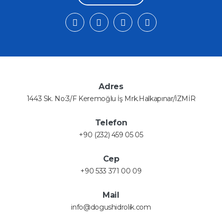
Adres
1443 Sk. No:3/F Keremoğlu İş Mrk.Halkapınar/İZMİR
Telefon
+90 (232) 459 05 05
Cep
+90 533 371 00 09
Mail
info@dogushidrolik.com