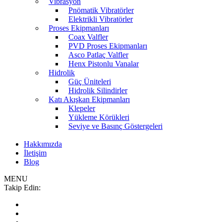
Vibrasyon
Pnömatik Vibratörler
Elektrikli Vibratörler
Proses Ekipmanları
Coax Valfler
PVD Proses Ekipmanları
Asco Patlaç Valfler
Henx Pistonlu Vanalar
Hidrolik
Güç Üniteleri
Hidrolik Silindirler
Katı Akışkan Ekipmanları
Klepeler
Yükleme Körükleri
Seviye ve Basınç Göstergeleri
Hakkımızda
İletişim
Blog
MENU
Takip Edin: