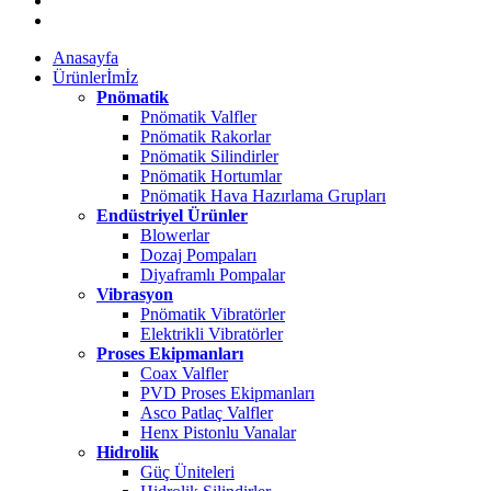
Anasayfa
Ürünlerİmİz
Pnömatik
Pnömatik Valfler
Pnömatik Rakorlar
Pnömatik Silindirler
Pnömatik Hortumlar
Pnömatik Hava Hazırlama Grupları
Endüstriyel Ürünler
Blowerlar
Dozaj Pompaları
Diyaframlı Pompalar
Vibrasyon
Pnömatik Vibratörler
Elektrikli Vibratörler
Proses Ekipmanları
Coax Valfler
PVD Proses Ekipmanları
Asco Patlaç Valfler
Henx Pistonlu Vanalar
Hidrolik
Güç Üniteleri