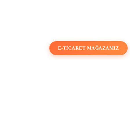
ushidrolik.com
+90 (232) 459 05 05
+90 533 371 00 09
E-TICARET MAĞAZAMIZ