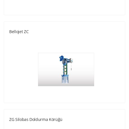
Bellojet ZC
ZG Silobas Doldurma Körüğü