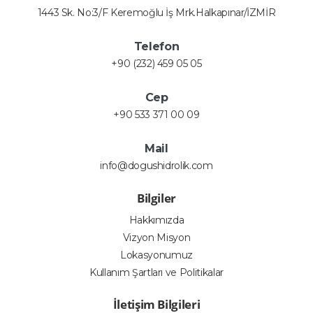
1443 Sk. No:3/F Keremoğlu İş Mrk.Halkapınar/İZMİR
Telefon
+90 (232) 459 05 05
Cep
+90 533 371 00 09
Mail
info@dogushidrolik.com
Bilgiler
Hakkımızda
Vizyon Misyon
Lokasyonumuz
Kullanım Şartları ve Politikalar
İletişim Bilgileri